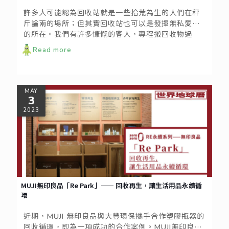
許多人可能認為回收站就是一些拾荒為生的人們在秤
斤論兩的場所；但其實回收站也可以是發揮無私愛心
的所在。我們有許多慷慨的客人，專程搬回收物過
來，卻不在意回饋金的多寡；無論是捐出零頭或全
Read more
額，都很感謝他們讓做回收變得更有價值。
MAY
3
2023
MUJI無印良品「Re Park」—— 回收再生，讓生活用品永續循
環
近期，MUJI 無印良品與大豐環保攜手合作塑膠瓶器的
回收循環，即為一項成功的合作案例。MUJI無印良品