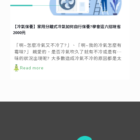
【冷氣保養】家用分離式冷氣如何自行保養?學會這六招現省
2000元
「啊~怎麼冷氣又不冷了?」、「啊~我的冷氣怎麼有
霉味?」 親愛的，是否冷氣吹久了就有不冷或是有異
味的狀況出現呢? 大多數造成冷氣不冷的原因都是太
久沒有清潔冷氣機，加上台灣氣候潮溼悶熱，長時間
Read more
下來會堆積灰塵及黴菌，容易在使用冷氣時出現霉
味。別擔心!看這篇就對了~ 小編幫大家整理了分離式
冷氣機保養DIY秘招，一起來看看吧～