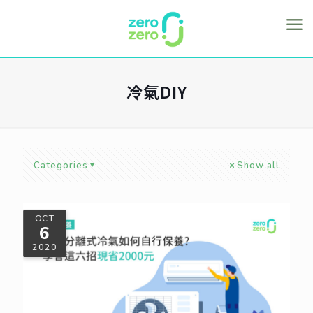
冷氣DIY
Categories
Show all
OCT
6
2020