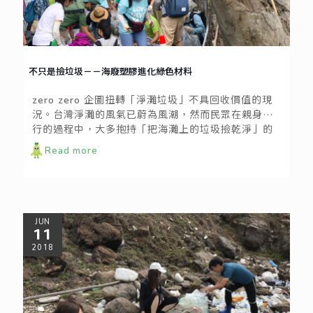
不只是撿垃圾－－海廢塑膠進化綠色材料
zero zero 企圖扭轉「淨灘垃圾」不具回收價值的現
況。台灣淨灘的風氣已蔚為風潮，然而民眾在親身力
行的過程中，大多抱持「把海灘上的垃圾撿乾淨」的
想法，較少關注垃圾後續的去向⋯⋯
Read more
JUN
11
2018