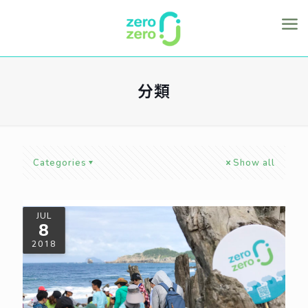
分類
Categories
Show all
JUL
8
2018