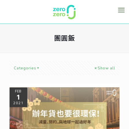
團圓飯
Categories
Show all
FEB
1
2021