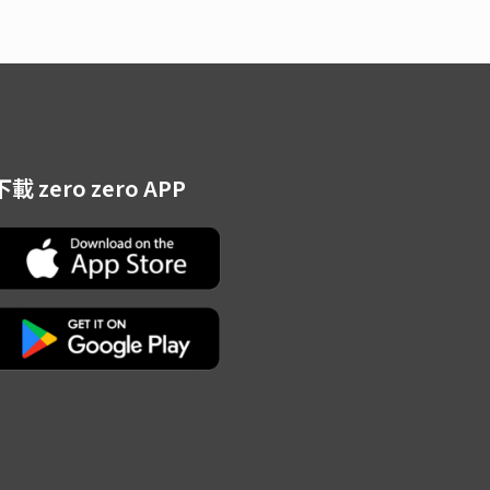
下載 zero zero APP