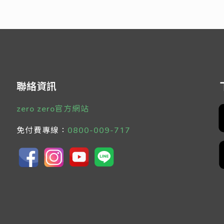
聯絡資訊
zero zero官方網站
免付費專線：
0800-009-717