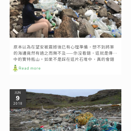
跨海淨灘紀實錄：外婆的「垃圾」灣（下）
原本以為在望安被震撼後已有心理準備，想不到將軍
的海邊竟然有過之而無不及——你沒看錯，這就是傳說
中的寶特瓶山。如果不是踩在這片石堆中，真的會錯
以為來到某個回收站，因為這裡完全被寶特瓶塞滿，
Read more
只差沒有打開瓶蓋再壓扁而已。
JUN
9
2018