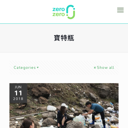
寶特瓶
Categories
Show all
JUN
11
2018