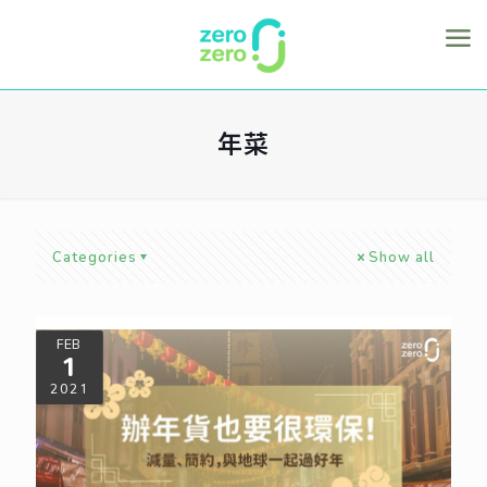
年菜
Categories
Show all
FEB
1
2021