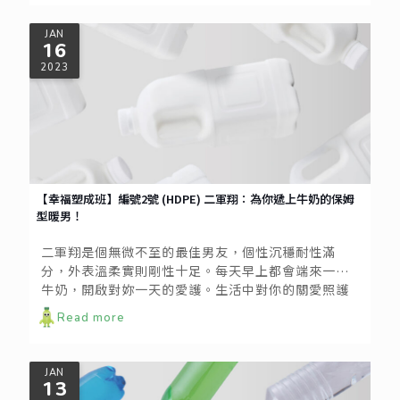
JAN
16
2023
【幸福塑成班】編號2號 (HDPE) 二軍翔：為你遞上牛奶的保姆
型暖男！
二軍翔是個無微不至的最佳男友，個性沉穩耐性滿
分，外表溫柔實則剛性十足。每天早上都會端來一杯
牛奶，開啟對妳一天的愛護。生活中對你的關愛照護
非常廣泛，他的用心隨處可見。更重要的是，個性成
Read more
熟不亂吃醋，耐酸度滿分，即使吵架情緒沸騰到最高
點，他仍然處變不驚地冷靜面對。
JAN
13