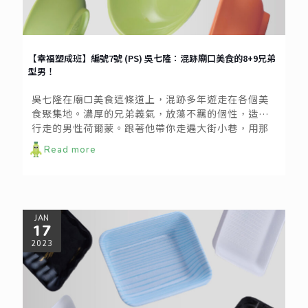
【幸福塑成班】編號7號 (PS) 吳七隆：混跡廟口美食的8+9兄弟
型男！
吳七隆在廟口美食這條道上，混跡多年遊走在各個美
食聚集地。濃厚的兄弟義氣，放蕩不羈的個性，造就
行走的男性荷爾蒙。跟著他帶你走遍大街小巷，用那
標誌性的生意碗，嚐遍道地美食小吃，感受廟口熱情
Read more
地吆喝，深深著迷於廟口的人情味。
JAN
17
2023