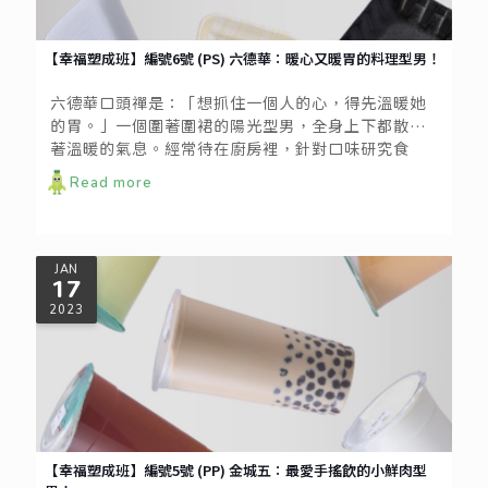
【幸福塑成班】編號6號 (PS) 六德華：暖心又暖胃的料理型男！
六德華口頭禪是：「想抓住一個人的心，得先溫暖她
的胃。」一個圍著圍裙的陽光型男，全身上下都散發
著溫暖的氣息。經常待在廚房裡，針對口味研究食
材，想方設法變化出飲食均衡的各種菜品，不碰酒
Read more
精，做菜少油還少鹽，顧及口味同時兼顧健康。
JAN
17
2023
【幸福塑成班】編號5號 (PP) 金城五：最愛手搖飲的小鮮肉型