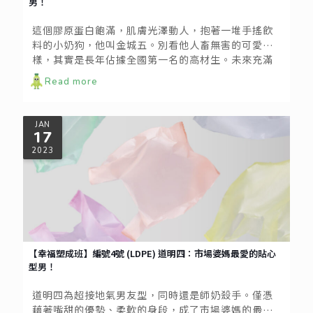
男！
這個膠原蛋白飽滿，肌膚光澤動人，抱著一堆手搖飲
料的小奶狗，他叫金城五。別看他人畜無害的可愛模
樣，其實是長年佔據全國第一名的高材生。未來充滿
著無限可能，年輕使他經的起時間的磨練，熱情能助
Read more
他耐住天氣的炎熱，青春洋溢活力滿滿的他，心智堅
定無所畏懼，正持續穩定地成長。
JAN
17
2023
【幸福塑成班】編號4號 (LDPE) 道明四：市場婆媽最愛的貼心
型男！
道明四為超接地氣男友型，同時還是師奶殺手。僅憑
藉著嘴甜的優勢、柔軟的身段，成了市場婆媽的最