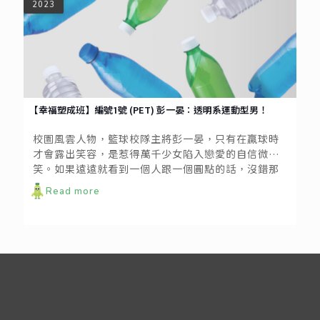
2023
【幸福塑成班】編號1號 (PET) 彭一晏：透明系運動型男！
校園風雲人物，籃球校隊主將彭一晏，只有在贏球時
才會露出笑容，是惹得萬千少女陷入戀愛的自信微
笑。如果遠遠就看到一個人跟一個圓點的話，沒錯那
就是他，總是籃球不離手。
Read more