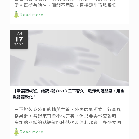
愛。逛街有他在，價錢不用砍，直接殺出市場最低
價。更重要的是，要買菜說走就走，各種塑膠袋隨身
Read more
攜帶，提的大包小包全當舉重。
JAN
17
2023
【幸福塑成班】編號3號 (PVC) 三下智久：乾淨俐落型男，用幽
默話語軟化！
三下智久為公司的精英主管，外表帥氣斯文，行事風
格果斷，看起來有些不苟言笑，但只要與他交談時，
多加點幽默的話語就能使他頓時溫和起來。多少女同
事幻想自己能夠照顧他的生活起居。事實上，他不僅
Read more
對工作有要求，生活上更是乾淨俐落。