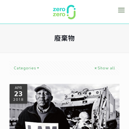
廢棄物
Categories
Show all
APR
23
2018