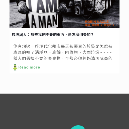
垃圾與人：那些我們不要的東西，是怎麼消失的？
你有想過一座現代化都市每天被丟棄的垃圾是怎麼被
處理的嗎？消耗品、廚餘、回收物、大型垃圾⋯⋯各
種人們丟掉不要的廢棄物，全都必須經過清潔隊員的
雙手才能乖乖地「消失」，遠離人們理想的整潔生
Read more
活，不再出現。 人類學家羅頻・奈格爾從2006年開
始投入紐約清潔隊的研究計畫，並報考成為正式的清
潔隊員，她不只單純訪查，更直接面對真槍實彈的垃
圾處理工作，以敏銳的觀察與深度的見解，記錄下垃
圾從人們眼中消失之後，漫長而真實的隱藏畫面。