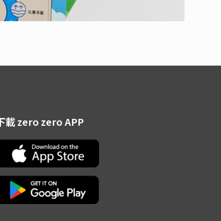
下載 zero zero APP