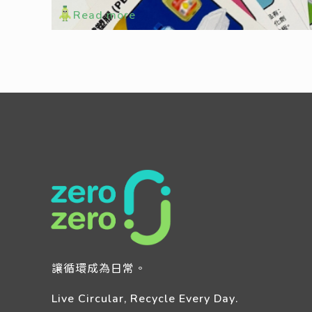
Read more
讓循環成為日常。
Live Circular, Recycle Every Day.