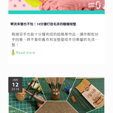
寒流來襲也不怕！10分鐘打造毛孩的暖暖睡墊
裁縫苦手也能十分鐘完成的超簡單作品，讓你輕鬆妙
手回春，將不要的舊衣和坐墊變成冬日專屬的毛孩睡
墊！
Read more
JAN
12
2018