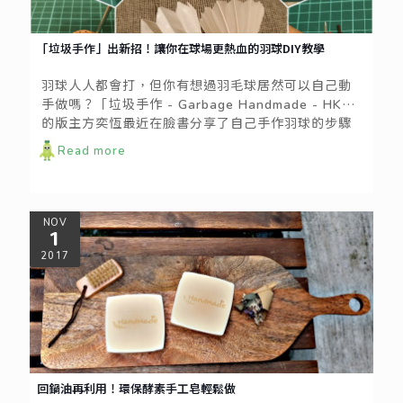
「垃圾手作」出新招！讓你在球場更熱血的羽球DIY教學
羽球人人都會打，但你有想過羽毛球居然可以自己動
手做嗎？「垃圾手作 - Garbage Handmade - HK」
的版主方奕恆最近在臉書分享了自己手作羽球的步驟
與心得，教大家如何利用生活中廢棄的物品，重新組
Read more
合做成羽毛球！
NOV
1
2017
回鍋油再利用！環保酵素手工皂輕鬆做