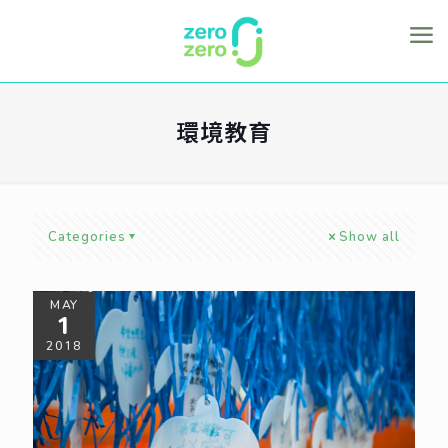
環境教育
Categories
Show all
MAY
1
2018