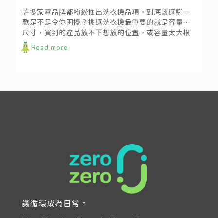
許多家電品牌都紛紛推出洗衣機品項，到底該選哪一
款是不是令你困擾？挑選洗衣機最重要的就是容量跟
尺寸，買到的產品放不下想放的位置，或容量太大根
本用不到其實都是浪費，小編教你從5個方向來做挑
Read more
選，詳細內容可閱讀「洗衣機挑選懶人包」(連結)。
對洗衣機有概念之後，我們來看看今年十大熱銷的洗
衣機，哪些款式是消費者最愛的人氣王呢！ (資料來
源：momo購物網2020年6月份洗衣機熱銷排行榜)
讓循環成為日常。