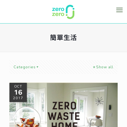
簡單生活
Categories
Show all
OCT
16
2017