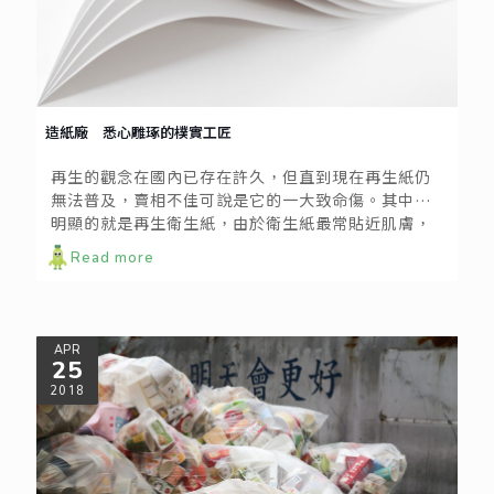
造紙廠 悉心雕琢的樸實工匠
再生的觀念在國內已存在許久，但直到現在再生紙仍
無法普及，賣相不佳可說是它的一大致命傷。其中最
明顯的就是再生衛生紙，由於衛生紙最常貼近肌膚，
因此民眾對於它到底衛不衛生自然也會抱持著較多的
Read more
疑慮，且多半認為它好像不夠潔白，觸感沒有像一般
衛生紙般柔順，摸起來還有一種粗糙的感覺。 然而再
生紙製品的外表和觸感，真的會影響產品本身以及使
用上的衛生安全嗎？不僅如此，也有些民眾會懷疑再
APR
生紙是否真的對環境友善，如果還要經過很多道程序
25
重新處理，那麼還有辦法減少耗能、降低成本嗎？
2018