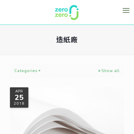
造紙廠
Categories
Show all
APR
25
2018