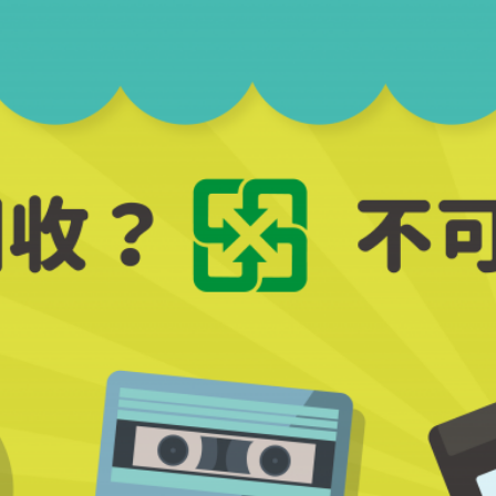
回收？
類舊時代的影音載體紛紛被淘汰。家中大量的CD、錄音帶、錄影帶該怎麼處理