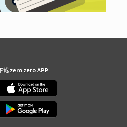
下載 zero zero APP