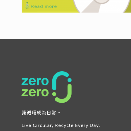
Read more
讓循環成為日常。
Live Circular, Recycle Every Day.