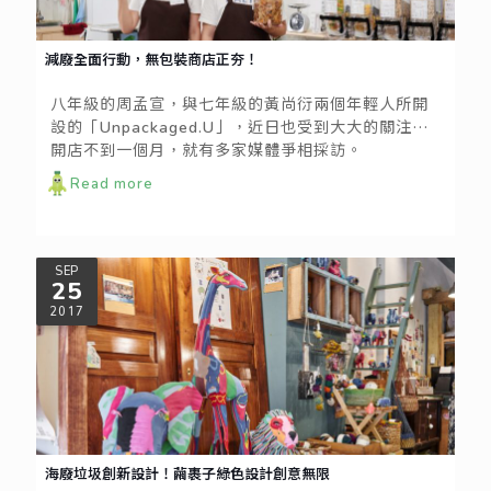
減廢全面行動，無包裝商店正夯！
八年級的周孟宣，與七年級的黃尚衍兩個年輕人所開
設的「Unpackaged.U」，近日也受到大大的關注。
開店不到一個月，就有多家媒體爭相採訪。
Unpackaged.U的LOGO以一個大大的U代表著容器，
Read more
明亮的顏色排列成循環的樣子，已將店家的核心精神
展露無遺。
SEP
25
2017
海廢垃圾創新設計！繭裹子綠色設計創意無限