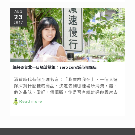
的店家。
AUG
23
2017
凱莉哥台北一日綠活散策：zero zero城市環保店
消費時代有個至理名言：「我買故我在」，一個人選
擇採買什麼樣的商品、決定去到哪種場所消費，體現
他的品味、愛好、價值觀。你是否有統計過你最常去
的商店、場所呢？城市中有不少凝聚強大綠色能量的
Read more
好所在，經常到訪，總能補充滿滿的綠色能量，不
信？！zero zero本期邀請到旅遊部落客&辣媽咪代表
「村子裡的凱莉哥」來當一日導遊，帶你一遊大台北
地區，探索滿載綠力的好地方。