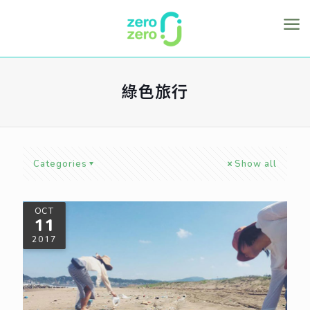
綠色旅行
Categories
Show all
OCT
11
2017