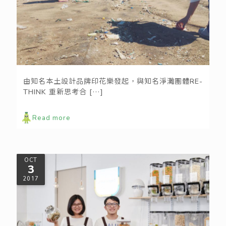
非典型淨灘活動─快樂浪花淨灘藝術節
由知名本土設計品牌印花樂發起，與知名淨灘團體RE-
THINK 重新思考合
[…]
Read more
OCT
3
2017