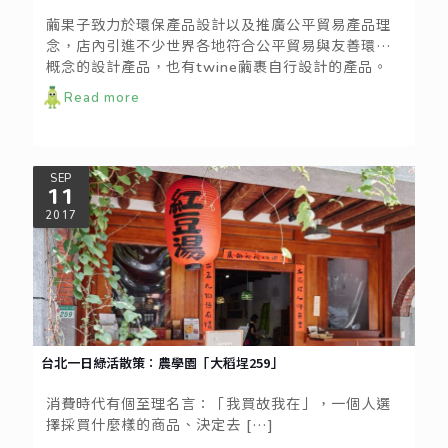
繭果子致力於環保產品設計以及推廣公平貿易產品理
念，店內引進不少世界各地符合公平貿易與友善環境
概念的設計產品，也有twine繭裹自行設計的產品。
其中最特別的是「海廢拖動物裝飾品」，twine繭裹
Read more
與肯亞當地的居民一起合力淨化海洋與河川，不僅為
當地創造工作機會，也運用淨灘淨川撿回的廢棄物開
發一系列的環保產品。希望最終能拯救海洋生態，並
且提升人民的環保意識。
SEP
11
2017
台北一日綠活散策：農學園「大稻埕259」
消費時代有個至理名言：「我買故我在」，一個人選
擇採買什麼樣的商品、決定去
[…]