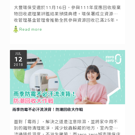
大豐環保受邀於11月16日，參與111年度應回收廢棄
物回收處理業評鑑結果頒獎典禮。環保署成立資源回
收管理基金管理會推動全民參與資源回收已滿25年。
首次對應回收廢棄物回收處理業辦理全面性評鑑活
Read more
動，透過評鑑委員現場評鑑選出55家績優業者。而大
豐環保很榮幸能成為其中一員，整合各類回收需求，
期望透過科技、傳統與創新的結合，建構出全台最大
的回收循環體系，同時創建資源永續循環的商業模
JUL
12
式。
2018
雨季防霉不必汗流浹背！防潮回收大作戰
面對「霉雨」，解決之道是注意除濕，並將家中用不
到的雜物清理乾淨，減少蚊蟲躲藏的地方，室內空氣
流通降低濕度，不滋生黴菌；而zero zero城市環保店