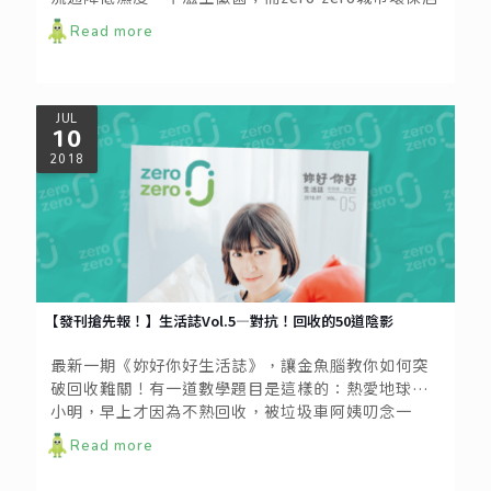
此時就是民眾防潮抗戰的前哨站！
Read more
JUL
10
2018
【發刊搶先報！】生活誌Vol.5—對抗！回收的50道陰影
最新一期《妳好你好生活誌》，讓金魚腦教你如何突
破回收難關！有一道數學題目是這樣的：熱愛地球的
小明，早上才因為不熟回收，被垃圾車阿姨叨念一
番；晚上又看到新聞說資源回收全進了焚化爐——求小
Read more
明心理陰影的面積？