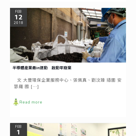
FEB
12
2018
半導體產業最in運動 啟動零廢棄
文 大豐環保企業服務中心、張佩真、劉汶臻 插圖 安
瑟羅 國
[…]
Read more
FEB
1