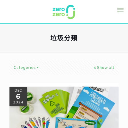
垃圾分類
Categories
Show all
DEC
6
2024