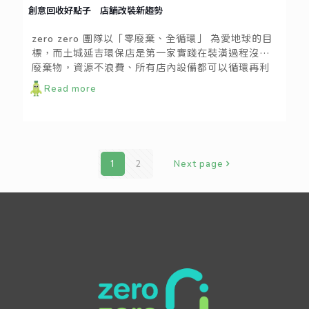
創意回收好點子 店舖改裝新趨勢
zero zero 團隊以「零廢棄、全循環」 為愛地球的目
標，而土城延吉環保店是第一家實踐在裝潢過程沒有
廢棄物，資源不浪費、所有店內設備都可以循環再利
用的示範店。未來店裡所有創意回收作法都會運用在
Read more
其他門市。
1
2
Next page