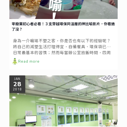
零廢棄初心者必看！３支穿越環保同溫層的神比喻影片，你看過
了沒？
身為一介職場不塑之客，你是否也有以下的經驗呢？
將自己的減塑生活打理得宜，自備餐具、環保袋已成
日常最基本的習慣；然而每當辦公室放飯時間，四周
同事拎著好幾把塑膠袋，帶回便當與免洗餐具便覺面
Read more
目可憎，好想搖搖同事肩膀，
JAN
28
2018