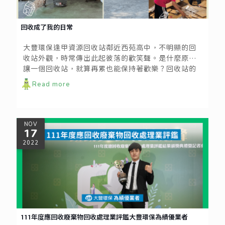
回收成了我的日常
大豐環保逢甲資源回收站鄰近西苑高中，不明顯的回
收站外觀，時常傳出此起彼落的歡笑聲。是什麼原因
讓一個回收站，就算再累也能保持著歡樂？回收站的
工作又熱又累，卻有一位個頭特別嬌小的阿姨總是穿
Read more
梭在其中，有說有笑的一起工作。資源回收站裡的他
們就像大家庭似的，站員與她總能閒話家常、彼此關
心，因為他們早已將彼此定位為家人。
NOV
17
2022
111年度應回收廢棄物回收處理業評鑑大豐環保為績優業者