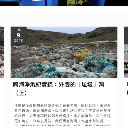
JUN
9
2018
跨海淨灘紀實錄：外婆的「垃圾」灣
（上）
什麼是你最理想的旅遊方式？是報名旅行團輕鬆玩、跟好友
背包自助、還是獨自踏上與心靈對話的旅程？不管是什麼樣
的旅行，如果能同時做到友善環境，也許能讓每一次的旅程
更加美好。今年五月初，我們跟著海湧工作室來到澎湖，參
與了屠龍計劃在望安與將軍的場次，這是一場將深度旅遊與