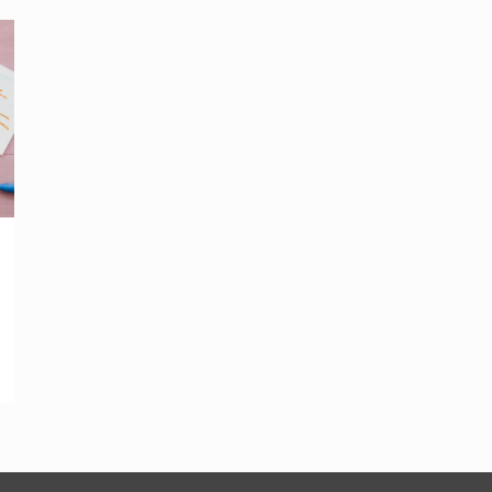
淨灘結合的活動，讓旅行不再只是踏海水、拍美照，還可以
Read more
透過一己之力回饋當地，同時看見小島最真實獨特的樣子。