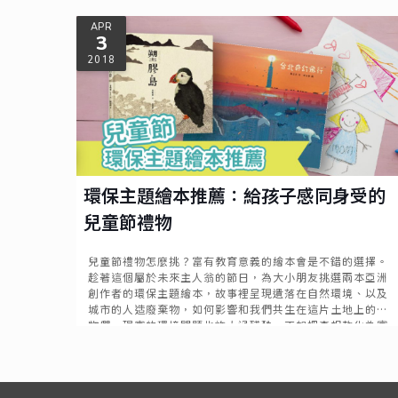
Read more
APR
3
2018
環保主題繪本推薦：給孩子感同身受的
兒童節禮物
兒童節禮物怎麼挑？富有教育意義的繪本會是不錯的選擇。
趁著這個屬於未來主人翁的節日，為大小朋友挑選兩本亞洲
創作者的環保主題繪本，故事裡呈現遺落在自然環境、以及
城市的人造廢棄物，如何影響和我們共生在這片土地上的生
物們。現實的環境問題也許太過殘酷，不如把真相軟化為寓
意，讓孩子在故事裡悠遊想像；畫筆下引發的思考，也許是
Read more
更溫柔強大的。