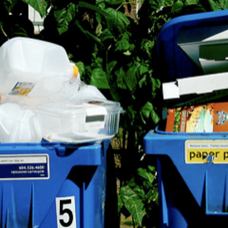
，然而這樣的願景若沒有足夠的利益來支撐，回收產業根本無法存在。亞當・明
際事業」，打破一般人對於回收的錯誤想像。