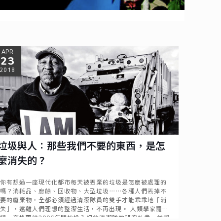
APR
23
2018
垃圾與人：那些我們不要的東西，是怎
麼消失的？
你有想過一座現代化都市每天被丟棄的垃圾是怎麼被處理的
嗎？消耗品、廚餘、回收物、大型垃圾⋯⋯各種人們丟掉不
要的廢棄物，全都必須經過清潔隊員的雙手才能乖乖地「消
失」，遠離人們理想的整潔生活，不再出現。 人類學家羅
頻・奈格爾從2006年開始投入紐約清潔隊的研究計畫，並報