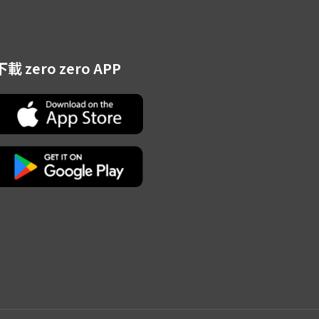
下載 zero zero APP