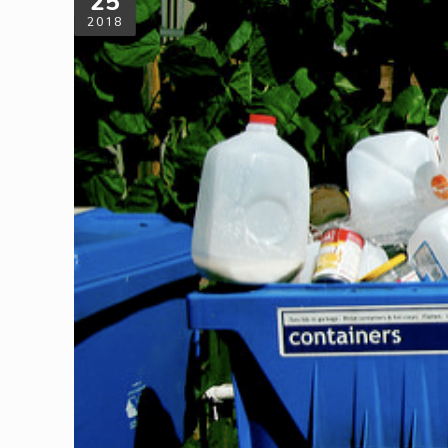
25
2018
殘酷大哉問：你的垃圾值多少？
當環保觀念逐漸深植人心，我們希望丟掉的垃圾能被再製利用
「舊物利用」是如何演變成世界經濟全球化中舉足輕重的「國