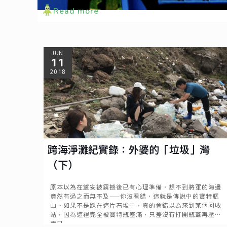
Read more
JUN
11
2018
跨海淨灘紀實錄：外婆的「垃圾」灣
（下）
原本以為在望安被震撼後已有心理準備，想不到將軍的海邊
竟然有過之而無不及——你沒看錯，這就是傳說中的寶特瓶
山。如果不是踩在這片石堆中，真的會錯以為來到某個回收
站，因為這裡完全被寶特瓶塞滿，只差沒有打開瓶蓋再壓扁
而已。