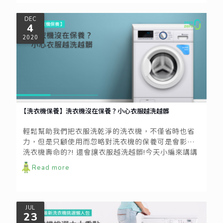
DEC
4
2020
【洗衣機保養】洗衣機沒在保養？小心衣服越洗越髒
輕鬆幫助我們把衣服洗乾淨的洗衣機，不僅省時也省
力，但是只顧使用而忽略對洗衣機的保養可是會影響
洗衣機壽命的?! 還會讓衣服越洗越髒!今天小編來講講
一些簡單的洗衣機保養法，一起動起來呵護洗衣機吧
Read more
~!
JUL
23