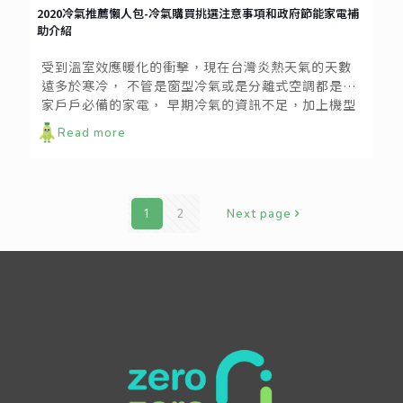
2020冷氣推薦懶人包-冷氣購買挑選注意事項和政府節能家電補
助介紹
受到溫室效應暖化的衝擊，現在台灣炎熱天氣的天數
遠多於寒冷， 不管是窗型冷氣或是分離式空調都是家
家戶戶必備的家電， 早期冷氣的資訊不足，加上機型
老舊、噪音大、耗電等製造問題， 都是讓近年有節電
Read more
功效的變頻冷氣銷量高居不下的主因。 好的冷氣加上
好的保養習慣，一台冷氣的使用壽命可達到10年以
上，至於如何挑選適合自身環境需求的冷氣呢?這篇文
章，小編幫大家整理了幾個挑選的注意事項。
1
2
Next page