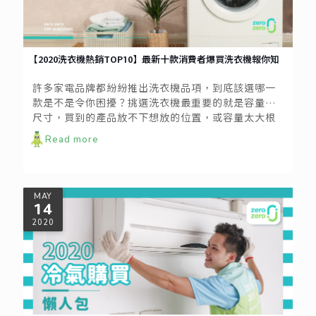
【2020洗衣機熱銷TOP10】最新十款消費者爆買洗衣機報你知
許多家電品牌都紛紛推出洗衣機品項，到底該選哪一
款是不是令你困擾？挑選洗衣機最重要的就是容量跟
尺寸，買到的產品放不下想放的位置，或容量太大根
本用不到其實都是浪費，小編教你從5個方向來做挑
Read more
選，詳細內容可閱讀「洗衣機挑選懶人包」(連結)。
對洗衣機有概念之後，我們來看看今年十大熱銷的洗
衣機，哪些款式是消費者最愛的人氣王呢！ (資料來
源：momo購物網2020年6月份洗衣機熱銷排行榜)
MAY
14
2020