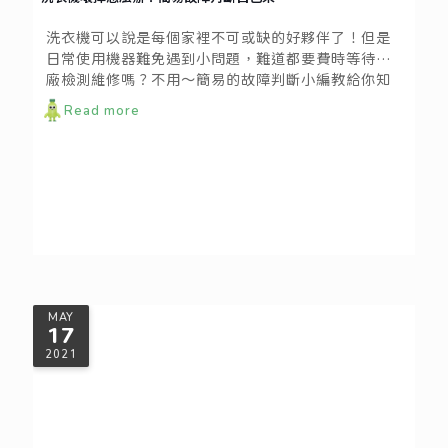
洗衣機可以說是每個家裡不可或缺的好夥伴了！但是
日常使用機器難免遇到小問題，難道都要費時等待原
廠檢測維修嗎？不用～簡易的故障判斷小編教給你知
道，讓你更快找到解決的方法！
Read more
MAY
17
2021