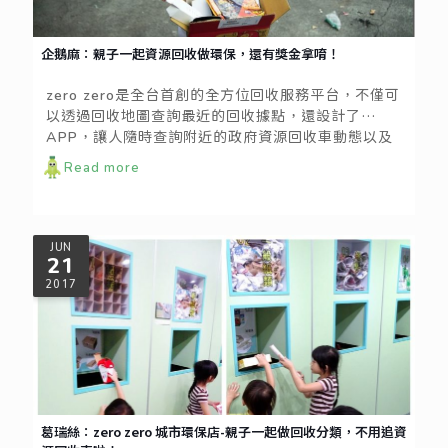
企鵝麻：親子一起資源回收做環保，還有獎金拿唷！
zero zero是全台首創的全方位回收服務平台，不僅可
以透過回收地圖查詢最近的回收據點，還設計了
APP，讓人隨時查詢附近的政府資源回收車動態以及
居家附近的資源回收中心所在地點，真的超級方便的!!
Read more
小海豚是貼心的小孩~都會主動幫忙做家事，看到企鵝
麻再做甚麼都會主動來幫忙~~雖然搬不動大紙箱，但
小海豚還是堅持要幫企鵝麻丟紙箱。
JUN
21
2017
葛瑞絲：zero zero 城市環保店-親子一起做回收分類，不用追資