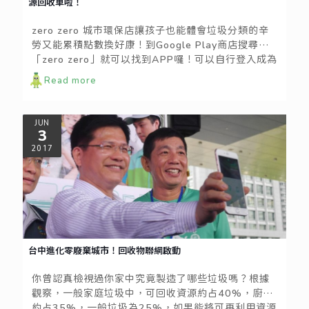
源回收車啦！
zero zero 城市環保店讓孩子也能體會垃圾分類的辛
勞又能累積點數換好康！到Google Play商店搜尋
「zero zero」就可以找到APP囉！可以自行登入成為
會員即可使用其中服務。
Read more
JUN
3
2017
台中進化零廢棄城市！回收物聯網啟動
你曾認真檢視過你家中究竟製造了哪些垃圾嗎？根據
觀察，一般家庭垃圾中，可回收資源約占40%，廚餘
約占35%，一般垃圾為25%，如果能將可再利用資源